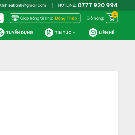
0777 920 994
thihieuhanh@gmail.com
HOTLINE:
0
Giao hàng từ kho:
Đồng Tháp
Giỏ hàng:
TUYỂN DỤNG
TIN TỨC
LIÊN HỆ