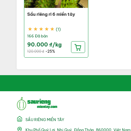
Sầu riêng ri 6 miền tây
★
★
★
★
★
★
★
★
★
★
(1)
166 Đã bán
90.000 ₫/kg
120.000 ₫
-25%
SẦU RIÊNG MIỀN TÂY
Khu Phố Quý Lợi, Nhị Quý, Đồng Tháp, 860000, Việt Nam