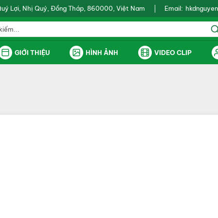
Quý Lợi, Nhị Quý, Đồng Tháp, 860000, Việt Nam
Email:
hkdnguyen
GIỚI THIỆU
HÌNH ẢNH
VIDEO CLIP